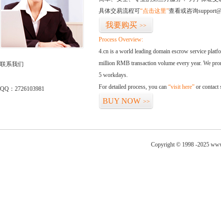
具体交易流程可
“点击这里”
查看或咨询support@
我要购买
>>
Process Overview:
4.cn is a world leading domain escrow service plat
million RMB transaction volume every year. We promi
联系我们
5 workdays.
For detailed process, you can
“visit here”
or contact
QQ：2726103981
BUY NOW
>>
Copyright © 1998 -2025 www