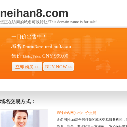
neihan8.com
您正在访问的域名可以转让!This domain name is for sale!
一口价出售中！
域名
neihan8.com
Domain Name:
售价
CNY 999.00
Listing Price:
立即购买
BUY NOW
>>
>>
域名交易方式：
通过金名网(4.cn) 中介交易
金名网(4.cn)是全球领先的域名交易服务机
简单、安全、专业的第三方服务！ 为了保证交